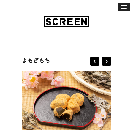
よもぎもち